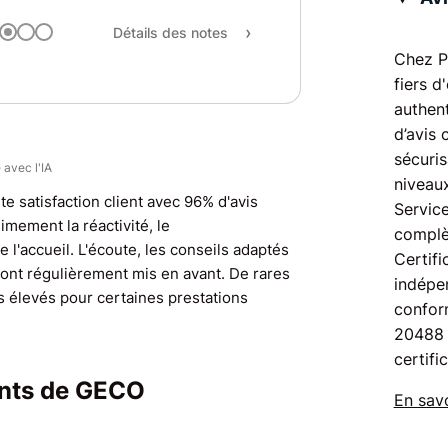
Qualité / prix
Détails des notes
Recommandation
Chez P
fiers d
authent
d’avis 
sécuris
 avec l'IA
niveaux
te satisfaction client avec 96% d'avis
Service
nimement la réactivité, le
complè
e l'accueil. L'écoute, les conseils adaptés
Certifi
 sont régulièrement mis en avant. De rares
indépen
s élevés pour certaines prestations
confor
20488 
certifi
ients de GECO
En savo