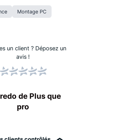
nce
Montage PC
es un client ?
Déposez un
avis !
Score NPS
Le NPS indique si les
Un score élevé sign
credo de Plus que
entreprise !
pro
s clients contrôlés