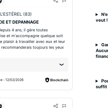
L'ESTÉREL (83)
N’e
veut !
DE ET DEPANNAGE
puis 4 ans, il gère toutes
rise et m'accompagne quelque soit
plaisir à travailler avec eux et leur
Gar
les recommanderais toujours les yeux
Aucun
finan
ce :
12/02/2026
Blockchain
Pou
suffit