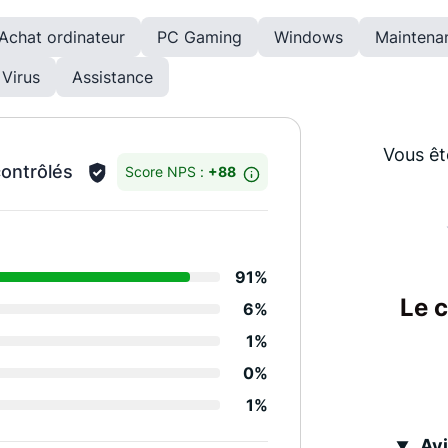
Achat ordinateur
PC Gaming
Windows
Maintena
Virus
Assistance
Vous êt
contrôlés
Score NPS :
+88
Détails des notes
91%
Relation de confiance
Le 
6%
Degré de réactivité
1%
Efficacité équipes
0%
1%
Performance services
Avi