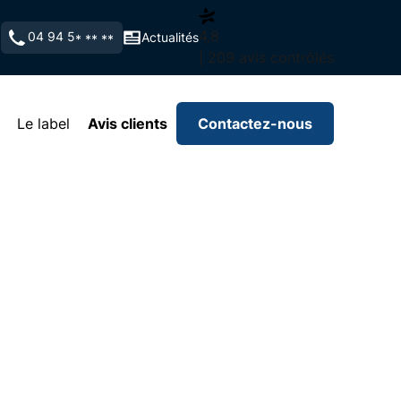
4,8
04 94 5
Actualités
* ** **
| 209 avis contrôlés
Le label
Avis clients
Contactez-nous