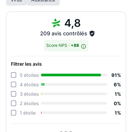
4,8
209 avis contrôlés
Score NPS :
+88
Filtrer les avis
Déta
5 étoiles
91%
Rela
4 étoiles
6%
Degr
3 étoiles
1%
Effi
2 étoiles
0%
Perf
1 étoile
1%
Qual