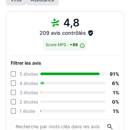
4,8
209 avis contrôlés
Score NPS :
+88
Filtrer les avis
Déta
5 étoiles
91%
Rela
4 étoiles
6%
Degr
3 étoiles
1%
Effi
2 étoiles
0%
Perf
1 étoile
1%
Qual