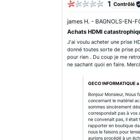
1
Contrôlé
james H. -
BAGNOLS-EN-FO
Achats HDMI catastrophiq
J'ai voulu acheter une prise HD
donné toutes sorte de prise p
pour rien . Du coup je me retr
ne sachant quoi en faire. Merc
GECO INFORMATIQUE a 
Bonjour Monsieur, Nous f
concernant le matériel a
sommes sincèrement déso
correspondait pas à vos at
ne convenait pas, il était 
rapporter en boutique da
nous le faisons pour lens
aurions procédé à un éc