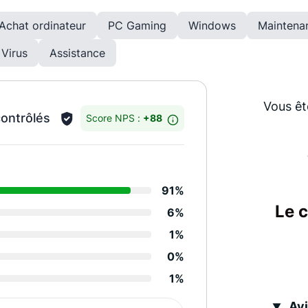
Achat ordinateur
PC Gaming
Windows
Maintena
Virus
Assistance
Vous êt
contrôlés
Score NPS :
+88
Détails des notes
91%
Relation de confiance
Le 
6%
Degré de réactivité
1%
Efficacité équipes
0%
1%
Performance services
Avi