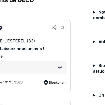
ients de GECO
Not
comba
E-L'ESTÉREL (83)
Vot
 Laissez nous un avis !
té
Bie
astuc
ce :
01/10/2023
Blockchain
Un 