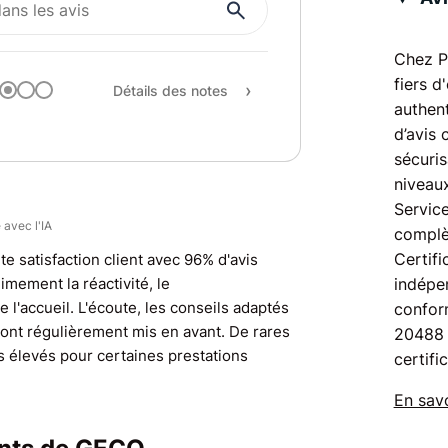
Qualité / prix
Recommandation
Chez P
fiers d
Détails des notes
authent
d’avis 
sécuris
niveaux
Service
 avec l'IA
complè
Certifi
te satisfaction client avec 96% d'avis
nimement la réactivité, le
indépen
e l'accueil. L'écoute, les conseils adaptés
confor
 sont régulièrement mis en avant. De rares
20488 
s élevés pour certaines prestations
certifi
En savo