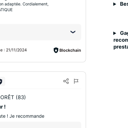
Bes
ion adaptée. Cordialement,
ATIQUE
Gag
recom
presta
ce :
21/11/2024
Blockchain
ORÊT (83)
r !
coute ! Je recommande