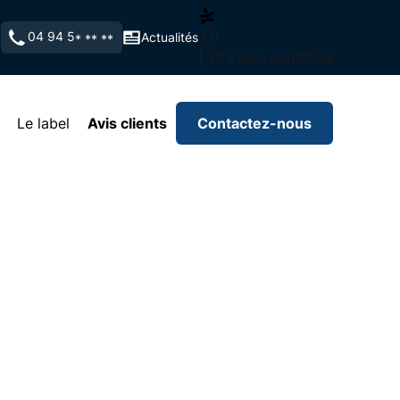
4,8
04 94 5
Actualités
* ** **
| 209 avis contrôlés
Le label
Avis clients
Contactez-nous