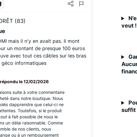
N’e
RÊT (83)
veut !
ue
MI mais il n'y en avait pas. Il mont
our un montant de presque 100 euros
ouve avec tout ces câbles sur les bras
Gar
i géco informatiques
Aucun
finan
répondu le
12/02/2026
aisons suite à votre commentaire
cheté dans notre boutique. Nous
Pou
lés dapprendre que celui-ci ne
suffit
tentes. Toutefois, si le produit
tout à fait possible de nous le
ns un délai raisonnable. Comme
emble de nos clients, nous
hange ou à un remboursement