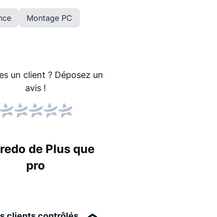
nce
Montage PC
es un client ?
Déposez un
avis !
Score NPS
Le NPS indique si les
Un score élevé sign
credo de Plus que
entreprise !
pro
s clients contrôlés