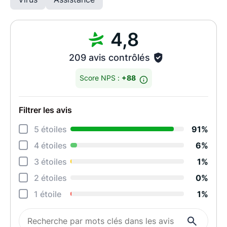
4,8
209 avis contrôlés
Score NPS :
+88
Filtrer les avis
Déta
5 étoiles
91%
Rela
4 étoiles
6%
Degr
3 étoiles
1%
Effi
2 étoiles
0%
Perf
1 étoile
1%
Qual