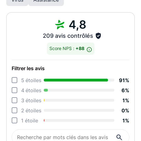
4,8
209 avis contrôlés
Score NPS :
+88
Filtrer les avis
Déta
5 étoiles
91%
Rela
4 étoiles
6%
Degr
3 étoiles
1%
Effi
2 étoiles
0%
Perf
1 étoile
1%
Qual