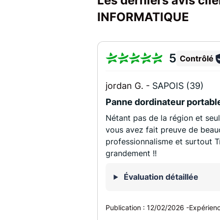
Les derniers avis cl
INFORMATIQUE
5
Contrôlé
jordan G. -
SAPOIS (39)
Panne dordinateur portabl
Nétant pas de la région et se
vous avez fait preuve de beauc
professionnalisme et surtout T
grandement !!
Évaluation détaillée
Publication :
12/02/2026
-
Expérien