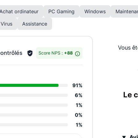
Achat ordinateur
PC Gaming
Windows
Maintena
Virus
Assistance
Vous êt
contrôlés
Score NPS :
+88
Détails des notes
91%
Relation de confiance
Le 
6%
Degré de réactivité
1%
Efficacité équipes
0%
1%
Performance services
Avi