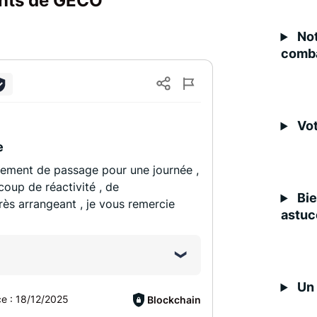
ients de GECO
Not
comba
Vot
e
ulement de passage pour une journée ,
oup de réactivité , de
Bie
rès arrangeant , je vous remercie
astuc
Un 
ce :
18/12/2025
Blockchain