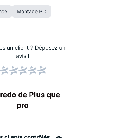
nce
Montage PC
es un client ?
Déposez un
avis !
Score NPS
Le NPS indique si les
Un score élevé sign
credo de Plus que
entreprise !
pro
s clients contrôlés