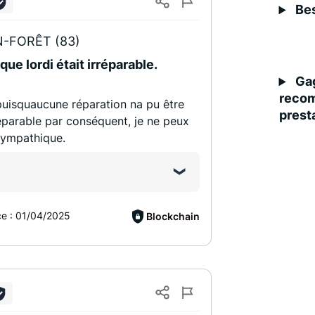
Bes
-FORÊT (83)
ue lordi était irréparable.
Gag
recom
puisquaucune réparation na pu être
presta
réparable par conséquent, je ne peux
 sympathique.
ce :
01/04/2025
Blockchain