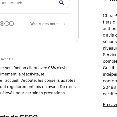
Qualité / prix
Recommandation
Chez P
fiers d
Détails des notes
authent
d’avis 
sécuris
niveaux
Service
 avec l'IA
complè
Certifi
te satisfaction client avec 96% d'avis
nimement la réactivité, le
indépen
e l'accueil. L'écoute, les conseils adaptés
confor
 sont régulièrement mis en avant. De rares
20488 
s élevés pour certaines prestations
certifi
En savo