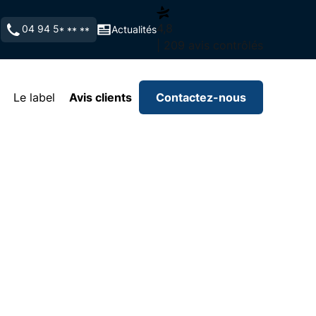
4,8
04 94 5
Actualités
* ** **
| 209 avis contrôlés
Le label
Avis clients
Contactez-nous