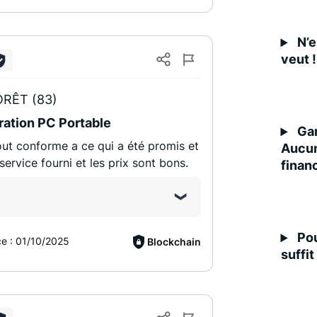
N’e
veut !
RÊT (83)
ation PC Portable
Gar
out conforme a ce qui a été promis et
Aucun
service fourni et les prix sont bons.
finan
Pou
ce :
01/10/2025
Blockchain
suffit